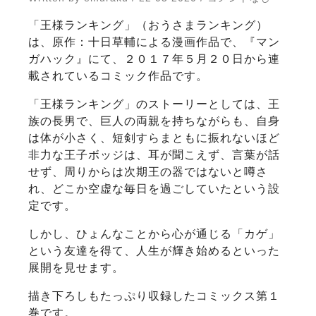
「王様ランキング」（おうさまランキング）
は、原作：十日草輔による漫画作品で、『マン
ガハック』にて、２０１７年５月２０日から連
載されているコミック作品です。
「王様ランキング」のストーリーとしては、王
族の長男で、巨人の両親を持ちながらも、自身
は体が小さく、短剣すらまともに振れないほど
非力な王子ボッジは、耳が聞こえず、言葉が話
せず、周りからは次期王の器ではないと噂さ
れ、どこか空虚な毎日を過ごしていたという設
定です。
しかし、ひょんなことから心が通じる「カゲ」
という友達を得て、人生が輝き始めるといった
展開を見せます。
描き下ろしもたっぷり収録したコミックス第１
巻です。