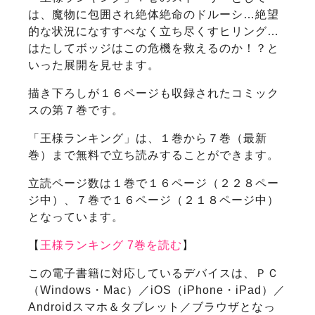
は、魔物に包囲され絶体絶命のドルーシ…絶望
的な状況になすすべなく立ち尽くすヒリング…
はたしてボッジはこの危機を救えるのか！？と
いった展開を見せます。
描き下ろしが１６ページも収録されたコミック
スの第７巻です。
「王様ランキング」は、１巻から７巻（最新
巻）まで無料で立ち読みすることができます。
立読ページ数は１巻で１６ページ（２２８ペー
ジ中）、７巻で１６ページ（２１８ページ中）
となっています。
【
王様ランキング 7巻を読む
】
この電子書籍に対応しているデバイスは、ＰＣ
（Windows・Mac）／iOS（iPhone・iPad）／
Androidスマホ＆タブレット／ブラウザとなっ